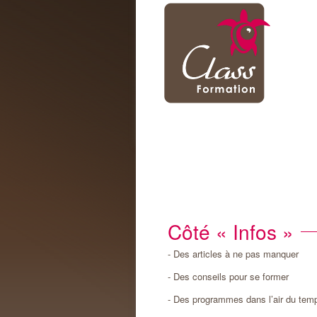
Centre de formation français, orthograp
Co
Class'Formation
Côté « Infos »
- Des articles à ne pas manquer
- Des conseils pour se former
- Des programmes dans l’air du tem