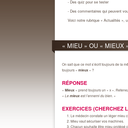
- Des quiz pour se tester
- Des commentaires qui peuvent vo
Voici notre rubrique « Actualités », 
« MIEU » OU « MIEUX »
On sait que ce mot s’écrit toujours de la m
toujours »
mieux
» ?
RÉPONSE
«
Mieux
» prend toujours un « x ». Retenez
« Le
est l’ennemi du bien. »
mieux
EXERCICES (CHERCHEZ 
Le médecin constate un léger mieu c
Mieu vaut sécuriser vos machines.
Chacun souhaite être mieu protégé co